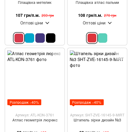
Плащівка метелик
Плащівка атлас пальми
107 грн/п.м.
108 грн/п.м.
203 грн
270 грн
Оптові ціни
Оптові ціни
Розпродаж −40%
Розпродаж −40%
Артикул: ATL-KON-3761
Артикул: SHT-ZVE-16145-9-MIRT
Атлас геометрія люрекс
Штапель зірки дизайн №3