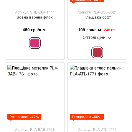
Артикул: SHE-VAR-1441
Артикул: PLA-SOF-8021
Вовна варена флок
Плащівка софт
450 грн/п.м.
109 грн/п.м.
248 грн
Оптові ціни
Розпродаж −47%
Розпродаж −60%
Артикул: PLA-BAB-1761
Артикул: PLA-ATL-1771