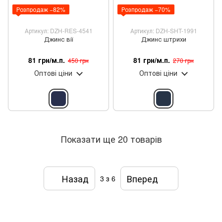
Розпродаж −82%
Розпродаж −70%
Артикул: DZH-RES-4541
Артикул: DZH-SHT-1991
Джинс вії
Джинс штрихи
81 грн/м.п.
81 грн/м.п.
450 грн
270 грн
Оптові ціни
Оптові ціни
Показати ще 20 товарів
Назад
Вперед
3
з 6