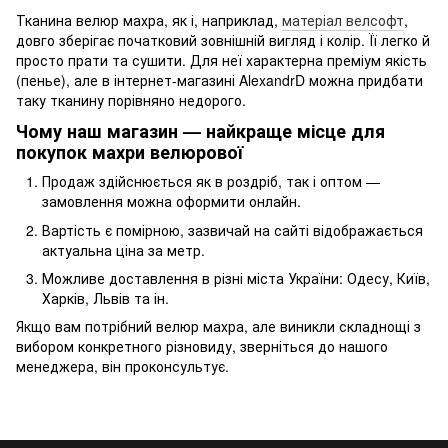
Тканина велюр махра, як і, наприклад,
матеріал велсофт
,
довго зберігає початковий зовнішній вигляд і колір. Її легко й
просто прати та сушити. Для неї характерна преміум якість
(пенье), але в інтернет-магазині AlexandrD можна придбати
таку тканину порівняно недорого.
Чому наш магазин — найкраще місце для
покупок махри велюрової
Продаж здійснюється як в роздріб, так і оптом —
замовлення можна оформити онлайн.
Вартість є помірною, зазвичай на сайті відображається
актуальна ціна за метр.
Можливе доставлення в різні міста України: Одесу, Київ,
Харків, Львів та ін.
Якщо вам потрібний велюр махра, але виникли складнощі з
вибором конкретного різновиду, зверніться до нашого
менеджера, він проконсультує.