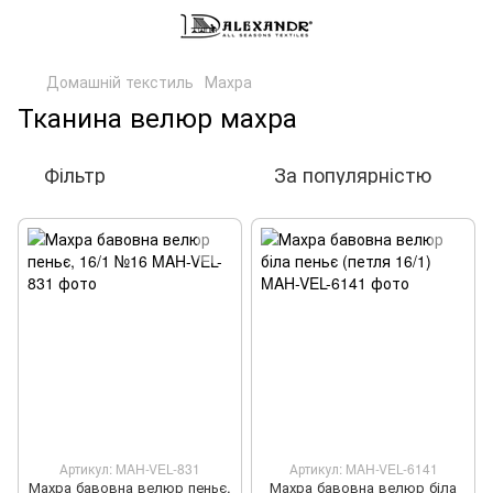
Домашній текстиль
Махра
Тканина велюр махра
Фільтр
За популярністю
Артикул: MAH-VEL-831
Артикул: MAH-VEL-6141
Махра бавовна велюр пеньє,
Махра бавовна велюр біла