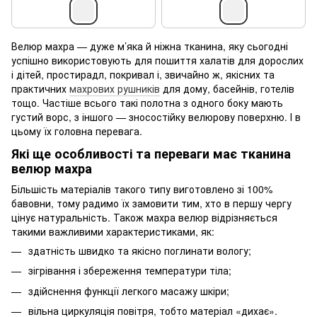
Велюр махра — дуже м’яка й ніжна тканина, яку сьогодні
успішно використовують для пошиття халатів для дорослих
і дітей, простирадл, покривал і, звичайно ж, якісних та
практичних
махрових рушників
для дому, басейнів, готелів
тощо. Частіше всього такі полотна з одного боку мають
густий ворс, з іншого — зносостійку велюрову поверхню. І в
цьому їх головна перевага.
Які ще особливості та переваги має тканина
велюр махра
Більшість матеріалів такого типу виготовлено зі 100%
бавовни, тому радимо їх замовити тим, хто в першу чергу
цінує натуральність. Також махра велюр відрізняється
такими важливими характеристиками, як:
здатність швидко та якісно поглинати вологу;
зігрівання і збереження температури тіла;
здійснення функції легкого масажу шкіри;
вільна циркуляція повітря, тобто матеріал «дихає».