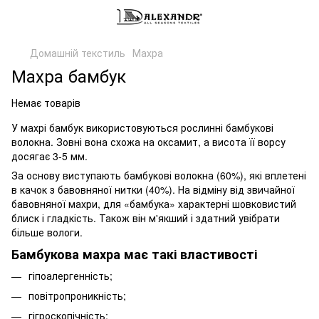
Домашній текстиль
Махра
Махра бамбук
Немає товарів
У махрі бамбук використовуються рослинні бамбукові
волокна. Зовні вона схожа на оксамит, а висота її ворсу
досягає 3-5 мм.
За основу виступають бамбукові волокна (60%), які вплетені
в качок з бавовняної нитки (40%). На відміну від звичайної
бавовняної махри, для «бамбука» характерні шовковистий
блиск і гладкість. Також він м'якший і здатний увібрати
більше вологи.
Бамбукова махра має такі властивості
гіпоалергенність;
повітропроникність;
гігроскопічність;