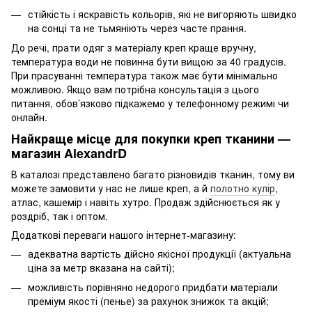
стійкість і яскравість кольорів, які не вигоряють швидко
на сонці та не тьмяніють через часте прання.
До речі, прати одяг з матеріалу креп краще вручну,
температура води не повинна бути вищою за 40 градусів.
При прасуванні температура також має бути мінімально
можливою. Якщо вам потрібна консультація з цього
питання, обов’язково підкажемо у телефонному режимі чи
онлайн.
Найкраще місце для покупки креп тканини —
магазин AlexandrD
В каталозі представлено багато різновидів тканин, тому ви
можете замовити у нас не лише креп, а й
полотно кулір
,
атлас, кашемір і навіть хутро. Продаж здійснюється як у
роздріб, так і оптом.
Додаткові переваги нашого інтернет-магазину:
адекватна вартість дійсно якісної продукції (актуальна
ціна за метр вказана на сайті);
можливість порівняно недорого придбати матеріали
преміум якості (пенье) за рахунок знижок та акцій;