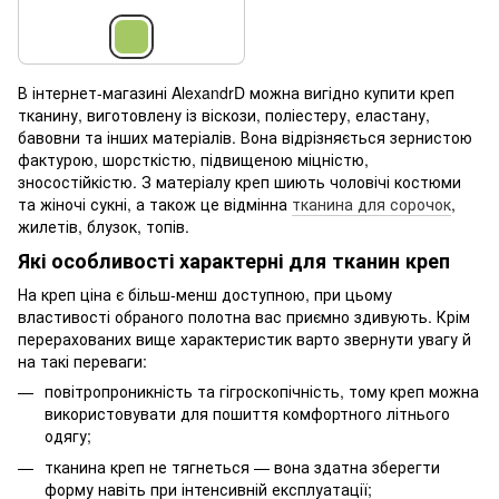
В інтернет-магазині AlexandrD можна вигідно купити креп
тканину, виготовлену із віскози, поліестеру, еластану,
бавовни та інших матеріалів. Вона відрізняється зернистою
фактурою, шорсткістю, підвищеною міцністю,
зносостійкістю. З матеріалу креп шиють чоловічі костюми
та жіночі сукні, а також це відмінна
тканина для сорочок
,
жилетів, блузок, топів.
Які особливості характерні для тканин креп
На креп ціна є більш-менш доступною, при цьому
властивості обраного полотна вас приємно здивують. Крім
перерахованих вище характеристик варто звернути увагу й
на такі переваги:
повітропроникність та гігроскопічність, тому креп можна
використовувати для пошиття комфортного літнього
одягу;
тканина креп не тягнеться — вона здатна зберегти
форму навіть при інтенсивній експлуатації;