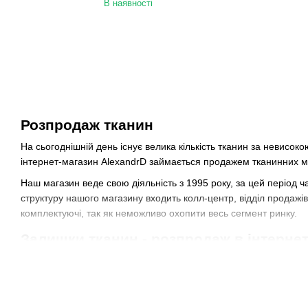
В наявності
Розпродаж тканин
На сьогоднішній день існує велика кількість тканин за невисок
інтернет-магазин AlexandrD займається продажем тканинних мате
Наш магазин веде свою діяльність з 1995 року, за цей період 
структуру нашого магазину входить колл-центр, відділ продажів
комплектуючі, так як неможливо охопити весь сегмент ринку.
Залишки тканин - розпродаж в інтернет
На відміну від спеціалізованих магазинів вашого міста, ви мож
асортимент тканин, який налічує понад 1000 артикулів. Це дозв
виробляє, наш інтернет-магазин веде ділові відносини з Китає
тканин
у нас гарантує вам: