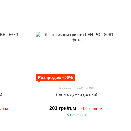
Розпродаж −50%
Артикул: LEN-POL-8081
с)
Льон смужки (риски)
203 грн/п.м.
/п.м.
406 грн/п.м.
В наявності