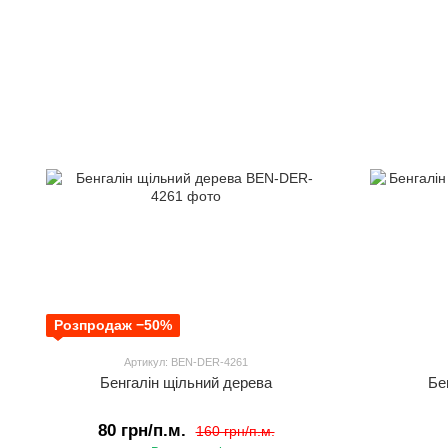
Розпродаж −50%
Артикул: BEN-DER-4261
Бенгалін щільний дерева
Бе
80 грн/п.м.
160 грн/п.м.