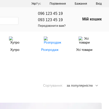
Порівняння
Укр
Рус
Бажання
Вхід
096 123 45 19
Мій кошик
093 123 45 19
Передзвонити вам?
Хутро
Розпродаж
Усі товари
Сортування:
за популярністю