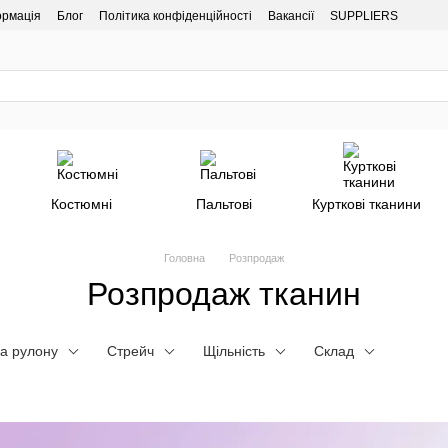
ормація
Блог
Політика конфіденційності
Вакансії
SUPPLIERS
Костюмні
Пальтові
Курткові тканини
Головна
Розпродаж
Розпродаж тканин
а рулону
Стрейч
Щільність
Склад