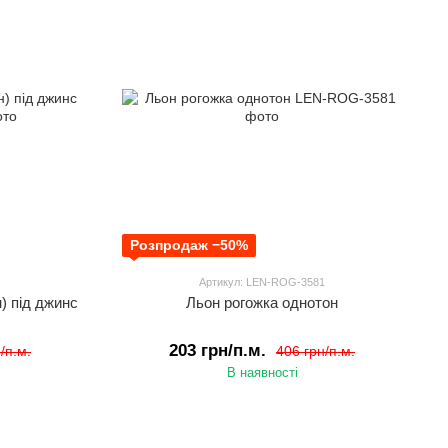
Розпродаж −50%
Артикул: LEN-ROG-3581
н) під джинс
Льон рогожка однотон
203 грн/п.м.
/п.м.
406 грн/п.м.
В наявності