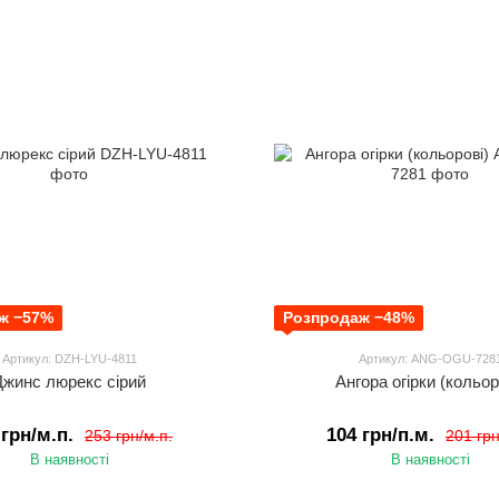
ж −57%
Розпродаж −48%
Артикул: DZH-LYU-4811
Артикул: ANG-OGU-728
Джинс люрекс сірий
Ангора огірки (кольор
 грн/м.п.
104 грн/п.м.
253 грн/м.п.
201 грн
В наявності
В наявності