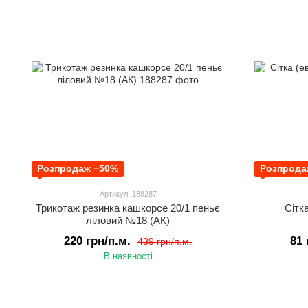
Розпродаж −50%
Розпрода
Артикул: 188287
Трикотаж резинка кашкорсе 20/1 пеньє
Сітк
ліловий №18 (АК)
220 грн/п.м.
81 
439 грн/п.м.
В наявності