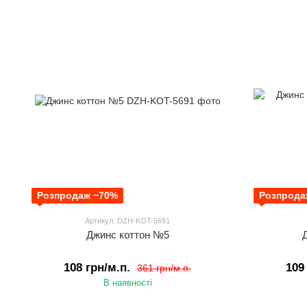
Розпродаж −70%
Розпрода
Артикул: DZH-KOT-5691
Джинс коттон №5
108 грн/м.п.
109
361 грн/м.п.
В наявності