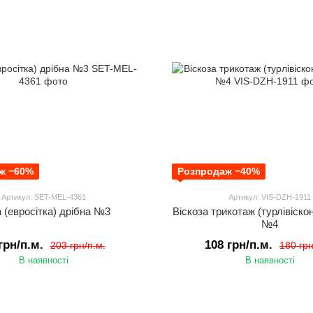
ж −60%
Розпродаж −40%
Артикул: SET-MEL-4361
Артикул: VIS-DZH-1911
а (евросітка) дрібна №3
Віскоза трикотаж (турлівіско
№4
грн/п.м.
108 грн/п.м.
203 грн/п.м.
180 грн
В наявності
В наявності