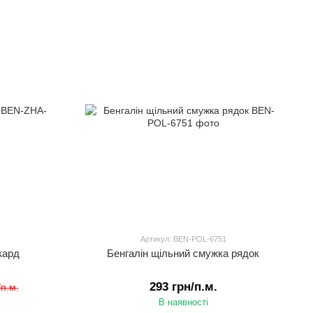
Артикул: BEN-POL-6751
кард
Бенгалін щільний смужка рядок
293 грн/п.м.
/п.м.
В наявності