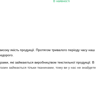
В наявності
високу якість продукції. Протягом тривалого періоду часу наш
недорого.
ерами, які займаються виробництвом текстильної продукції. В
агазин займається тільки тканинами, тому ви у нас не знайдете
ість часу. На вітрині магазину ви можете знайти великий
к українська текстильна промисловість практично нічого не
госортного сировини ви у нас не побачите. Купівля недорогих