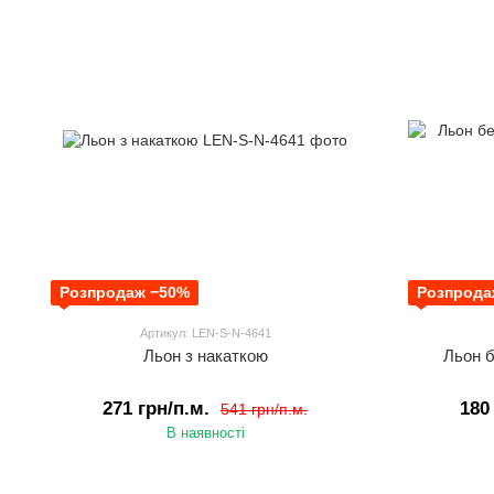
Розпродаж −50%
Розпрода
Артикул: LEN-S-N-4641
Льон з накаткою
Льон б
271 грн/п.м.
180
541 грн/п.м.
В наявності