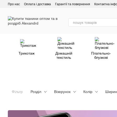
Перейти до основного контенту
Про нас
Оплата і доставка
Гарантії та повернення
Контактна інф
Трикотаж
Домашній
Плательно-
текстиль
блузкові
Фільтр
Розділ
Візерунок
Колір
Ширин