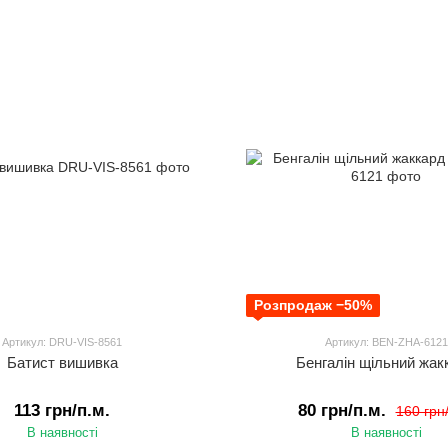
Розпродаж −50%
Артикул: DRU-VIS-8561
Артикул: BEN-ZHA-6121
Батист вишивка
Бенгалін щільний жак
113 грн/п.м.
80 грн/п.м.
160 грн
В наявності
В наявності