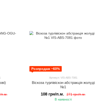
Розпродаж −60%
1
Артикул: VIS-ABS-7081
ові)
Віскоза турлівіскон абстракція жолуді
№1
108 грн/п.м.
/п.м.
271 грн/п.м.
В наявності