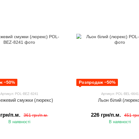
ж −50%
Розпродаж −50%
Артикул: POL-BEZ-8241
Артикул: POL-BEL-6641
ежевий смужки (люрекс)
Льон білий (люрек
 грн/п.м.
226 грн/п.м.
361 грн/п.м.
451 грн
В наявності
В наявності