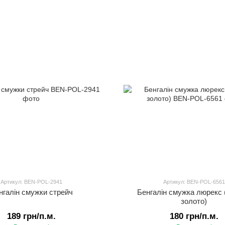
Артикул: BEN-POL-2941
Артикул: BEN-POL-6561
нгалін смужки стрейч
Бенгалін смужка люрекс (
золото)
189 грн/п.м.
180 грн/п.м.