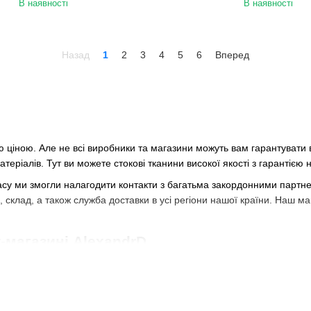
В наявності
В наявності
Назад
1
2
3
4
5
6
Вперед
ою ціною. Але не всі виробники та магазини можуть вам гарантувати 
ріалів. Тут ви можете стокові тканини високої якості з гарантією 
часу ми змогли налагодити контакти з багатьма закордонними партн
, склад, а також служба доставки в усі регіони нашої країни. Наш м
-магазині AlexandrD
ете недорого купити тканини сток, витративши на це мінімальну кільк
олить вам підібрати матеріал різного кольору і виробництва. Так, я
м і Туреччиною. Ми займаємося тільки якісною продукцією, тому дру