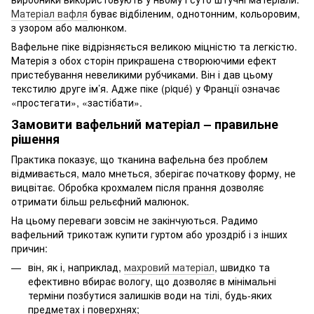
Матеріал вафля
буває відбіленим, однотонним, кольоровим,
з узором або малюнком.
Вафельне піке відрізняється великою міцністю та легкістю.
Матерія з обох сторін прикрашена створюючими ефект
пристебування невеликими рубчиками. Він і дав цьому
текстилю друге ім’я. Адже піке (piqué) у Франції означає
«простегати», «застібати».
Замовити вафельний матеріал – правильне
рішення
Практика показує, що тканина вафельна без проблем
відмивається, мало мнеться, зберігає початкову форму, не
вицвітає. Обробка крохмалем після прання дозволяє
отримати більш рельєфний малюнок.
На цьому переваги зовсім не закінчуються. Радимо
вафельний трикотаж купити гуртом або уроздріб і з інших
причин:
він, як і, наприклад,
махровий матеріал
, швидко та
ефективно вбирає вологу, що дозволяє в мінімальні
терміни позбутися залишків води на тілі, будь-яких
предметах і поверхнях;