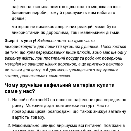
вафельна тканина помітно щільніша та міцніша за інші
бавовняні вироби, тому й прослужить вам набагато
довше;
матеріал не викликає алергічних реакцій, може бути
використаний як дорослими, так і маленькими дітьми.
Зверніть увагу!
Вафельне полотно дуже часто
використовують для пошиття кухонних рушників. Пояснюється
це тим, що крім перерахованих вище плюсів, воно має ще одну
важливу якість: при протиранні посуду та робочих поверхонь
матеріал не залишає ніяких ворсинок, а це критично важливо
не тільки для дому, а й для місць громадського харчування,
готелів, розважальних комплексів.
Чому зручніше вафельний матеріал купити
саме у нас?
На сайті AlexandrD на полотно вафельне ціна середня по
ринку. Можливі додаткові знижки на гурт. Часто
проводимо цікаві розпродажі, що також знижує загальну
вартість товару.
Максимально швидко вирішуємо всі питання, пов’язані з