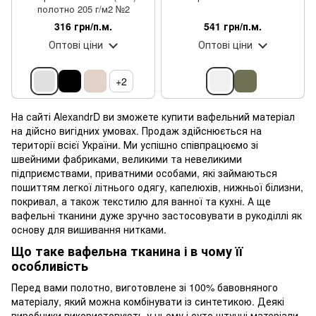
полотно 205 г/м2 №2
316 грн/п.м.
541 грн/п.м.
Оптові ціни
Оптові ціни
+2
На сайті AlexandrD ви зможете купити вафельний матеріал
на дійсно вигідних умовах. Продаж здійснюється на
території всієї України. Ми успішно співпрацюємо зі
швейними фабриками, великими та невеликими
підприємствами, приватними особами, які займаються
пошиттям легкої літнього одягу, капелюхів, нижньої білизни,
покривал, а також текстилю для ванної та кухні. А ще
вафельні тканини дуже зручно застосовувати в рукоділлі як
основу для вишивання нитками.
Що таке вафельна тканина і в чому її
особливість
Перед вами полотно, виготовлене зі 100% бавовняного
матеріалу, який можна комбінувати із синтетикою. Деякі
виробники використовують у ньому і суто штучні матеріали.