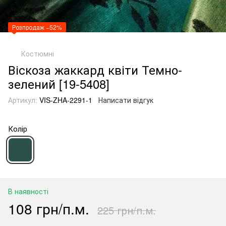
Розпродаж −52%
Костюмні
Віскоза жаккард квіти Темно-
зелений [19-5408]
Артикул:
VIS-ZHA-2291-1
Написати відгук
Колір
В наявності
108 грн/п.м.
225 грн/п.м.