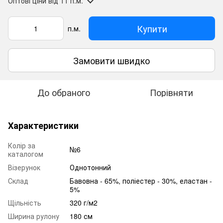
Оптові ціни
від 11 п.м.
Купити
п.м.
Замовити швидко
До обраного
Порівняти
Характеристики
Колір за
№6
каталогом
Візерунок
Однотонний
Склад
Бавовна - 65%, поліестер - 30%, еластан -
5%
Щільність
320 г/м2
Ширина рулону
180 см