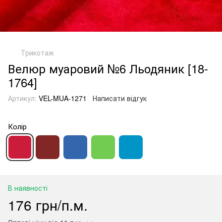
Трикотаж
Велюр муаровий №6 Льодяник [18-
1764]
Артикул:
VEL-MUA-1271
Написати відгук
Колір
В наявності
176 грн/п.м.