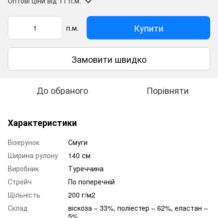
Оптові ціни
від 11 п.м.
Купити
п.м.
Замовити швидко
До обраного
Порівняти
Характеристики
Візерунок
Смуги
Ширина рулону
140 см
Виробник
Туреччина
Стрейч
По поперечній
Щільність
200 г/м2
Склад
віскоза – 33%, поліестер – 62%, еластан –
5%