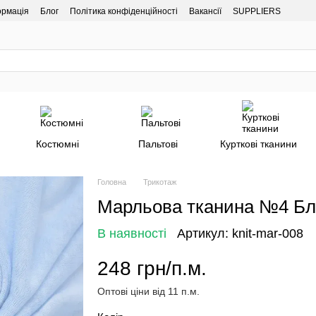
ормація
Блог
Політика конфіденційності
Вакансії
SUPPLIERS
Костюмні
Пальтові
Курткові тканини
Головна
Трикотаж
Марльова тканина №4 Бл
В наявності
Артикул: knit-mar-008
248 грн/п.м.
Оптові ціни від 11 п.м.