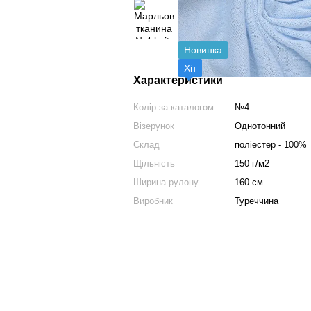
Новинка
Хіт
Характеристики
Колір за каталогом
№4
Візерунок
Однотонний
Склад
поліестер - 100%
Щільність
150 г/м2
Ширина рулону
160 см
Виробник
Туреччина