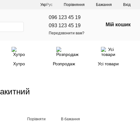
Порівняння
Укр
Рус
Бажання
Вхід
096 123 45 19
Мій кошик
093 123 45 19
Передзвонити вам?
Хутро
Розпродаж
Усі товари
акитний
Порівняти
В бажання