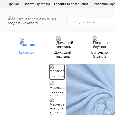
Перейти до основного контенту
Про нас
Оплата і доставка
Гарантії та повернення
Контактна інф
Трикотаж
Домашній
Плательно-
текстиль
блузкові