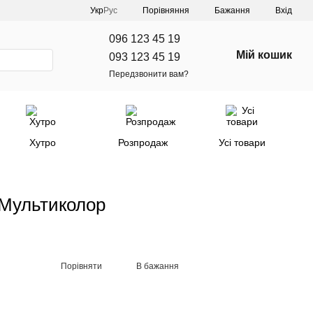
Порівняння
Укр
Рус
Бажання
Вхід
096 123 45 19
Мій кошик
093 123 45 19
Передзвонити вам?
Хутро
Розпродаж
Усі товари
 Мультиколор
Порівняти
В бажання