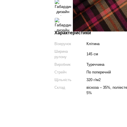
Характеристики
Візерунок
Клітина
Ширина
145 см
рулону
Виробник
Туреччина
Стрейч
По поперечній
Щільність
320 г/м2
Склад
віскоза – 35%, поліест
5%