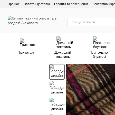
Перейти до основного контенту
Про нас
Оплата і доставка
Гарантії та повернення
Контактна інф
Трикотаж
Домашній
Плательно-
текстиль
блузкові