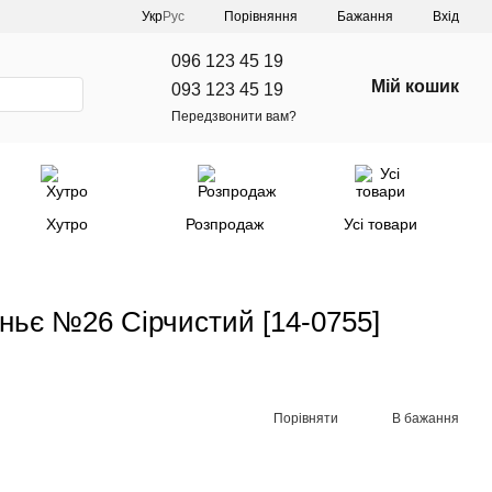
Порівняння
Укр
Рус
Бажання
Вхід
096 123 45 19
Мій кошик
093 123 45 19
Передзвонити вам?
Хутро
Розпродаж
Усі товари
еньє №26 Сірчистий [14-0755]
Порівняти
В бажання