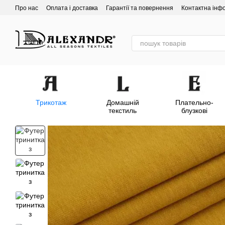
Перейти до основного контенту
Про нас
Оплата і доставка
Гарантії та повернення
Контактна інф
Трикотаж
Домашній
Плательно-
текстиль
блузкові