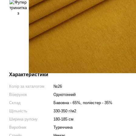
Характеристики
Колір за каталогом
№26
Візерунок
Однотонний
Склад
Бавовна - 65%, поліестер - 35%
Щільність
330-350 г/м2
Ширина рулону
180-185 см
Виробник
Туреччина
Стрейч
Немає