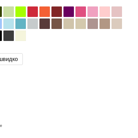
швидко
се