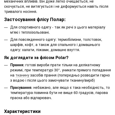
механічних впливів. Він дуже легко очищається, не
скочується, не витягується і не деформується навіть після
тривалого носіння.
Застосування флісу Полар:
Для спортивного одягу - так як речі з цього матеріалу
м'які і теплоізольовані.
Для повсякденного одягу: термобілизни, толстовок,
шарфів, кофт, а також для спального і домашнього
одягу: халати, піжами, домашнє взуття.
Як доглядати за флісом Polar?
Прання:
готові вироби прати тільки на делікатному
режимі, при температурі 30°, уникати прямого попадання
на
тканину
засобів прання (попередньо розводити гарно
з водою і після цього замочувати тканину/виріб)
Прасування:
небажано, але якщо є така необхідність, то
температура повинна бути не вище 60 градусів, парова
праска або відпарювач.
Характеристики