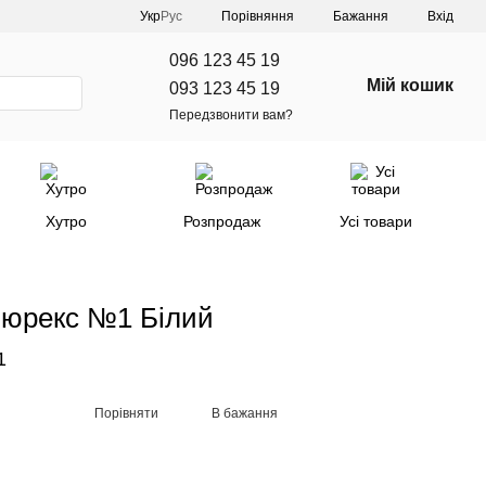
Порівняння
Укр
Рус
Бажання
Вхід
096 123 45 19
Мій кошик
093 123 45 19
Передзвонити вам?
Хутро
Розпродаж
Усі товари
 люрекс №1 Білий
1
Порівняти
В бажання