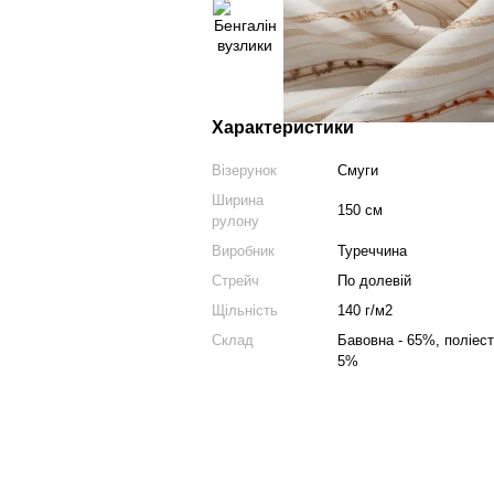
Характеристики
Візерунок
Смуги
Ширина
150 см
рулону
Виробник
Туреччина
Стрейч
По долевій
Щільність
140 г/м2
Склад
Бавовна - 65%, поліест
5%