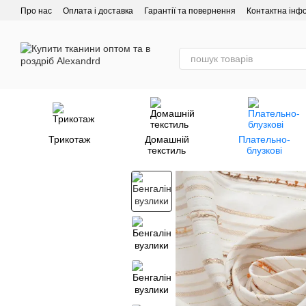
Перейти до основного контенту
Про нас
Оплата і доставка
Гарантії та повернення
Контактна інф
Трикотаж
Домашній
Плательно-
текстиль
блузкові