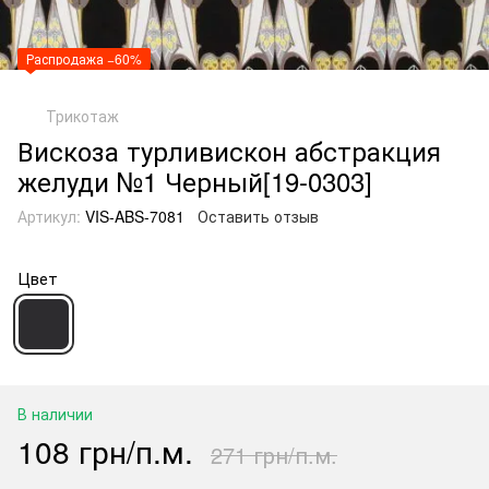
Распродажа −60%
Трикотаж
Вискоза турливискон абстракция
желуди №1 Черный[19-0303]
Артикул:
VIS-ABS-7081
Оставить отзыв
Цвет
В наличии
108 грн/п.м.
271 грн/п.м.