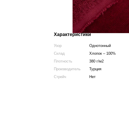
Характеристики
Узор
Однотонный
Склад
Хлопок – 100%
Плотность
380 г/м2
Производитель
Турция
Стрейч
Нет